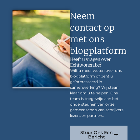
Neem
contact op
met ons
blogplatform
Heeft u vragen over
Echtwonen.be?
Wilt u meer weten over ons
blogplatform of bent u
geïnteresseerd in
samenwerking? Wij staan
klaar om u te helpen. Ons
team is toegewijd aan het
ondersteunen van onze
gemeenschap van schrijvers,
lezers en partners.
Stuur Ons Een
Bericht