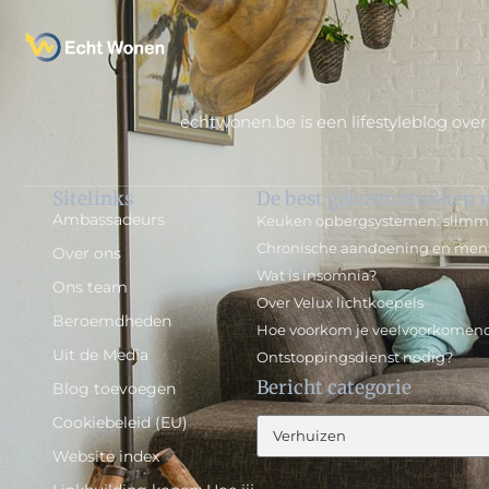
echtwonen.be is een lifestyleblog over
Sitelinks
De best gelezen stukken o
Ambassadeurs
Keuken opbergsystemen: slimme
Chronische aandoening en ment
Over ons
Wat is insomnia?
Ons team
Over Velux lichtkoepels
Beroemdheden
Hoe voorkom je veelvoorkomend
Uit de Media
Ontstoppingsdienst nodig?
Bericht categorie
Blog toevoegen
Cookiebeleid (EU)
Website index