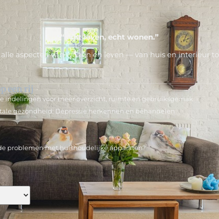
“Echt leven, echt wonen.”
 alle aspecten van wonen en leven — van huis en interieur tot 
p een rij
 indelingen voor meer overzicht, ruimte en gebruiksgemak
ale gezondheid: Depressie herkennen en behandelen
e problemen met huishoudelijke apparaten?