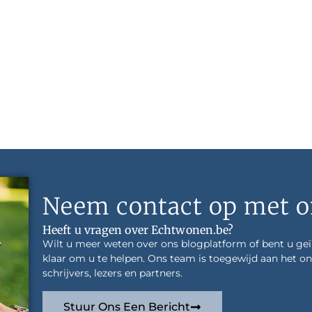
Neem contact op met o
Heeft u vragen over Echtwonen.be?
Wilt u meer weten over ons blogplatform of bent u ge
klaar om u te helpen. Ons team is toegewijd aan het
schrijvers, lezers en partners.
Stuur Ons Een Bericht