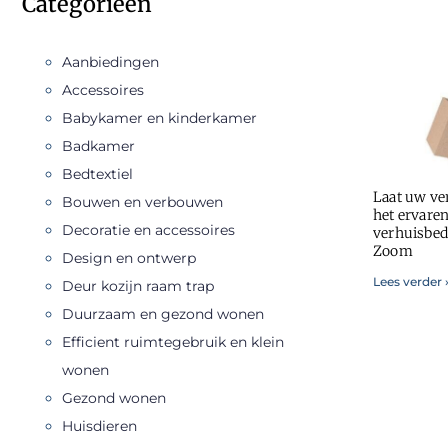
Categorieën
Aanbiedingen
Accessoires
Babykamer en kinderkamer
Badkamer
Bedtextiel
Laat uw ve
Bouwen en verbouwen
het ervare
Decoratie en accessoires
verhuisbedr
Zoom
Design en ontwerp
Lees verder 
Deur kozijn raam trap
Duurzaam en gezond wonen
Efficient ruimtegebruik en klein
wonen
Gezond wonen
Huisdieren