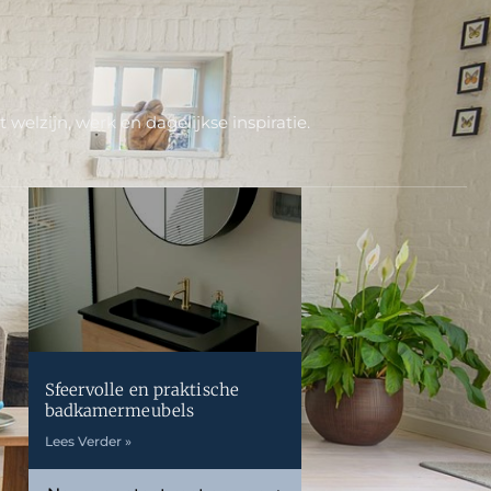
welzijn, werk en dagelijkse inspiratie.
Sfeervolle en praktische
badkamermeubels
Lees Verder »