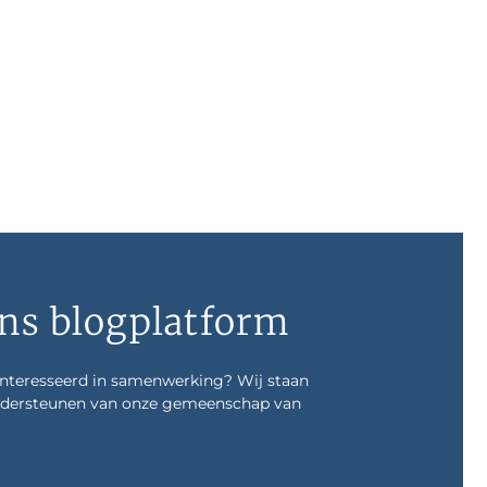
ns blogplatform
ïnteresseerd in samenwerking? Wij staan
 ondersteunen van onze gemeenschap van