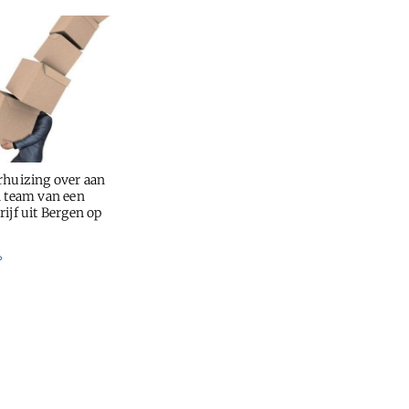
rhuizing over aan
n team van een
ijf uit Bergen op
»