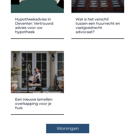
Hypotheekadvies in
Wat is het verschil
Deventer: Vertrouwd
tussen een huurrecht en
advies voor uw
vastgoedrecht
hypotheek
advocaat?
Een nieuwe lamellen
overkapping voor je
huis
Woningen