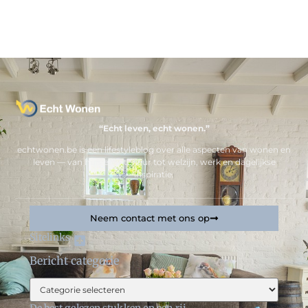
“Echt leven, echt wonen.”
echtwonen.be is een lifestyleblog over alle aspecten van wonen en
leven — van huis en interieur tot welzijn, werk en dagelijkse
inspiratie.
Neem contact met ons op
Sitelinks
Bericht categorie
Linkbuilding kopen: Hoe jij je website sterker kunt maken met kwalitatieve backlinks
Extra geld verdienen: praktische manieren om je inkomen te vergroten