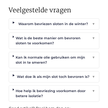
Veelgestelde vragen
Waarom bevriezen sloten in de winter?
▼
Wat is de beste manier om bevroren
▼
sloten te voorkomen?
Kan ik normale olie gebruiken om mijn
▼
slot in te smeren?
Wat doe ik als mijn slot toch bevroren is?
▼
Hoe help ik bevriezing voorkomen door
▼
betere isolatie?