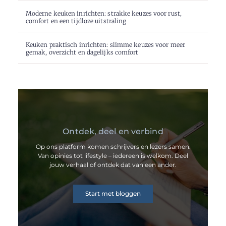
Moderne keuken inrichten: strakke keuzes voor rust,
comfort en een tijdloze uitstraling
Keuken praktisch inrichten: slimme keuzes voor meer
gemak, overzicht en dagelijks comfort
Ontdek, deel en verbind
Op ons platform komen schrijvers en lezers samen.
Van opinies tot lifestyle – iedereen is welkom. Deel
jouw verhaal of ontdek dat van een ander.
Start met bloggen