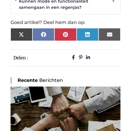
Kunnen mode en functionaliteit
▼
samengaan in een regenjas?
Goed artikel? Deel hem dan op:
X
Facebook
Pinterest
LinkedIn
Email
(Twitter)
Delen :
Recente
Berichten