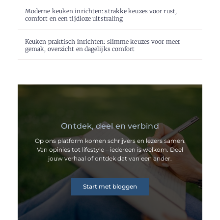
Moderne keuken inrichten: strakke keuzes voor rust,
comfort en een tijdloze uitstraling
Keuken praktisch inrichten: slimme keuzes voor meer
gemak, overzicht en dagelijks comfort
Ontdek, deel en verbind
Op ons platform komen schrijvers en lezers samen.
Van opinies tot lifestyle – iedereen is welkom. Deel
jouw verhaal of ontdek dat van een ander.
Start met bloggen